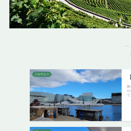
―
ノルウェー
旅
ロ
で