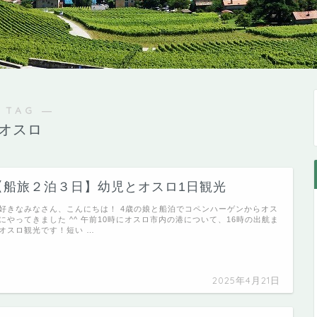
 TAG ―
オスロ
【船旅２泊３日】幼児とオスロ1日観光
好きなみなさん、こんにちは！ 4歳の娘と船泊でコペンハーゲンからオス
にやってきました ^^ 午前10時にオスロ市内の港について、16時の出航ま
オスロ観光です！短い …
2025年4月21日