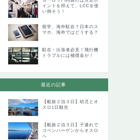
ヨーロッパ内旅行は注意ポ
イントを抑えて、LCCを使
い倒そう！
留学、海外駐在？日本のス
マホ、海外ではどうする？
駐在・出張者必見！飛行機
トラブルには補償金が！
最近の記事
【船旅２泊３日】幼児とオ
スロ1日観光
【船旅２泊３日】子連れで
コペンハーゲンからオスロ
へ