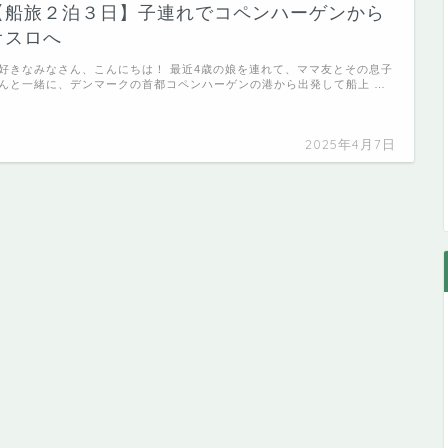
【船旅２泊３日】子連れでコペンハーゲンから
オスロへ
好きなみなさん、こんにちは！ 最近4歳の娘を連れて、ママ友とその息子
んと一緒に、デンマークの首都コペンハーゲンの港から出発して船上 …
2025年4月7日