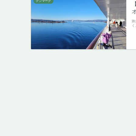
デンマーク
旅
く