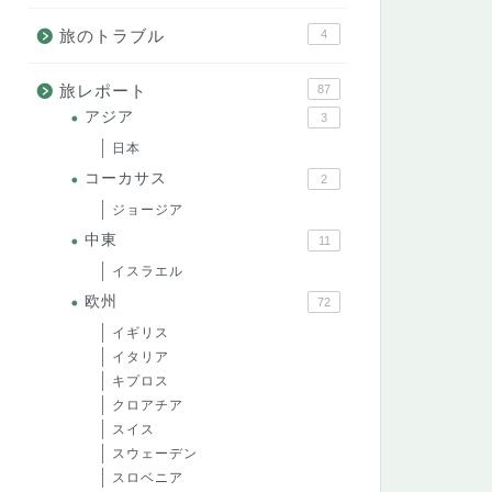
旅のトラブル
4
旅レポート
87
アジア
3
日本
コーカサス
2
ジョージア
中東
11
イスラエル
欧州
72
イギリス
イタリア
キプロス
クロアチア
スイス
スウェーデン
スロベニア