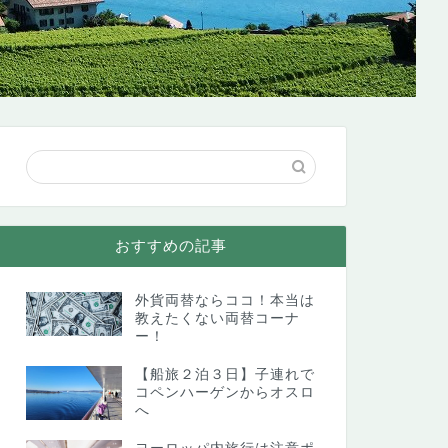
おすすめの記事
外貨両替ならココ！本当は
教えたくない両替コーナ
ー！
【船旅２泊３日】子連れで
コペンハーゲンからオスロ
へ