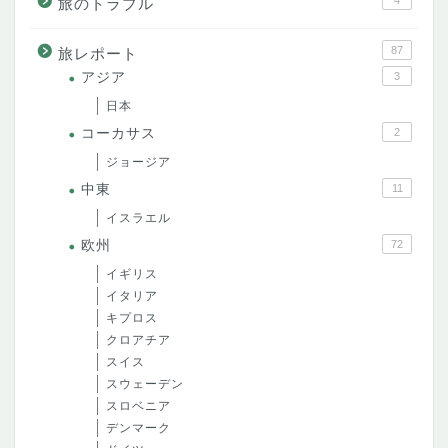
4
旅のトラブル
87
旅レポート
アジア
3
日本
コーカサス
2
ジョージア
中東
11
イスラエル
欧州
72
イギリス
イタリア
キプロス
クロアチア
スイス
スウェーデン
スロベニア
デンマーク