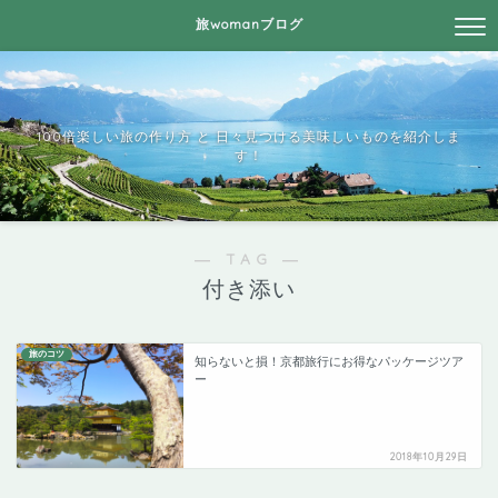
旅womanブログ
100倍楽しい旅の作り方 と 日々見つける美味しいものを紹介しま
す！
― TAG ―
付き添い
旅のコツ
知らないと損！京都旅行にお得なパッケージツア
ー
2018年10月29日