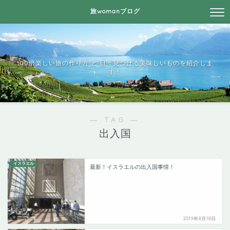
旅womanブログ
100倍楽しい旅の作り方 と 日々見つける美味しいものを紹介しま
す！
― TAG ―
出入国
イスラエル
最新！イスラエルの出入国事情！
2019年8月18日