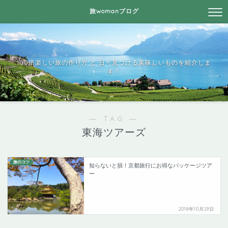
旅womanブログ
100倍楽しい旅の作り方 と 日々見つける美味しいものを紹介しま
す！
― TAG ―
東海ツアーズ
旅のコツ
知らないと損！京都旅行にお得なパッケージツア
ー
2018年10月29日