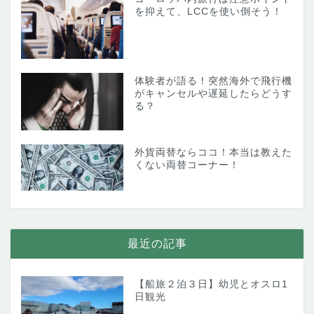
を抑えて、LCCを使い倒そう！
体験者が語る！突然海外で飛行機
がキャンセルや遅延したらどうす
る？
外貨両替ならココ！本当は教えた
くない両替コーナー！
最近の記事
【船旅２泊３日】幼児とオスロ1
日観光