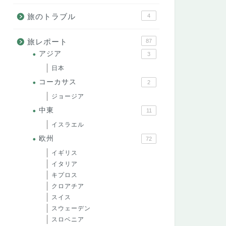
旅のトラブル
4
旅レポート
87
アジア
3
日本
コーカサス
2
ジョージア
中東
11
イスラエル
欧州
72
イギリス
イタリア
キプロス
クロアチア
スイス
スウェーデン
スロベニア