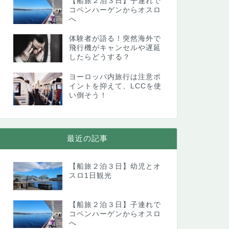
【船旅２泊３日】子連れで
コペンハーゲンからオスロ
へ
体験者が語る！突然海外で
飛行機がキャンセルや遅延
したらどうする？
ヨーロッパ内旅行は注意ポ
イントを抑えて、LCCを使
い倒そう！
最近の記事
【船旅２泊３日】幼児とオ
スロ1日観光
【船旅２泊３日】子連れで
コペンハーゲンからオスロ
へ