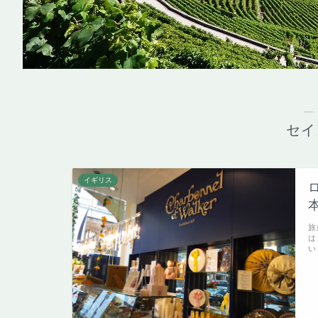
―
セイ
イギリス
旅
は
い