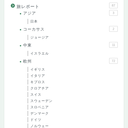
87
旅レポート
アジア
3
日本
コーカサス
2
ジョージア
中東
11
イスラエル
欧州
72
イギリス
イタリア
キプロス
クロアチア
スイス
スウェーデン
スロベニア
デンマーク
ドイツ
ノルウェー