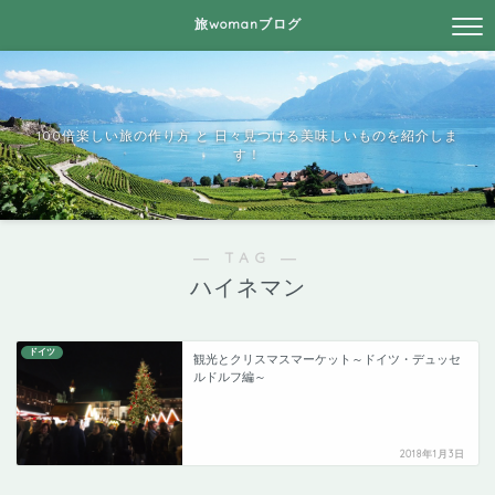
旅womanブログ
100倍楽しい旅の作り方 と 日々見つける美味しいものを紹介しま
す！
― TAG ―
ハイネマン
ドイツ
観光とクリスマスマーケット～ドイツ・デュッセ
ルドルフ編～
2018年1月3日