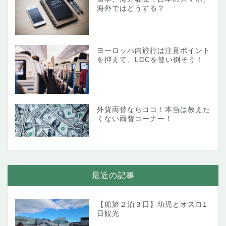
海外ではどうする？
ヨーロッパ内旅行は注意ポイント
を抑えて、LCCを使い倒そう！
外貨両替ならココ！本当は教えた
くない両替コーナー！
最近の記事
【船旅２泊３日】幼児とオスロ1
日観光