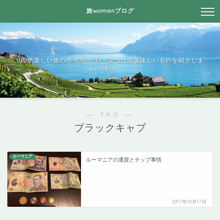
旅womanブログ
100倍楽しい旅の作り方 と 日々見つける美味しいものを紹介しま
す！
― TAG ―
ブラックキャブ
ルーマニア
ルーマニアの通貨とチップ事情
2017年10月17日