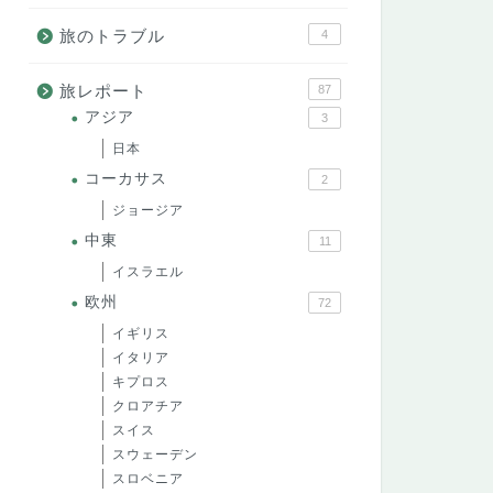
旅のトラブル
4
旅レポート
87
アジア
3
日本
コーカサス
2
ジョージア
中東
11
イスラエル
欧州
72
イギリス
イタリア
キプロス
クロアチア
スイス
スウェーデン
スロベニア