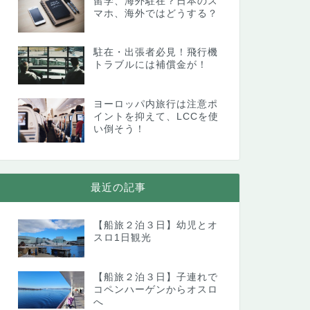
留学、海外駐在？日本のス
マホ、海外ではどうする？
駐在・出張者必見！飛行機
トラブルには補償金が！
ヨーロッパ内旅行は注意ポ
イントを抑えて、LCCを使
い倒そう！
最近の記事
【船旅２泊３日】幼児とオ
スロ1日観光
【船旅２泊３日】子連れで
コペンハーゲンからオスロ
へ