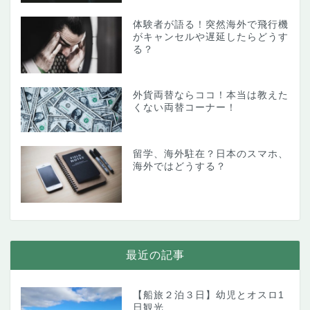
体験者が語る！突然海外で飛行機
がキャンセルや遅延したらどうす
る？
外貨両替ならココ！本当は教えた
くない両替コーナー！
留学、海外駐在？日本のスマホ、
海外ではどうする？
最近の記事
【船旅２泊３日】幼児とオスロ1
日観光