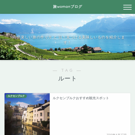
旅womanブログ
100倍楽しい旅の作り方 と 日々見つける美味しいものを紹介しま
す！
― TAG ―
ルート
ルクセンブルク
ルクセンブルクおすすめ観光スポット
2019年4月27日