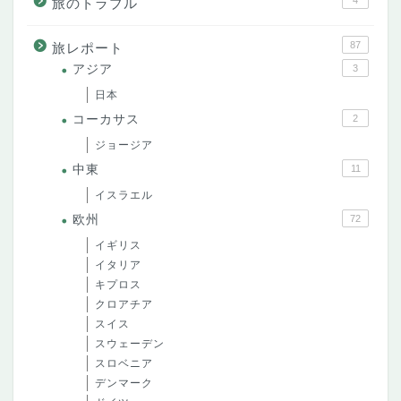
4
旅のトラブル
87
旅レポート
アジア
3
日本
コーカサス
2
ジョージア
中東
11
イスラエル
欧州
72
イギリス
イタリア
キプロス
クロアチア
スイス
スウェーデン
スロベニア
デンマーク