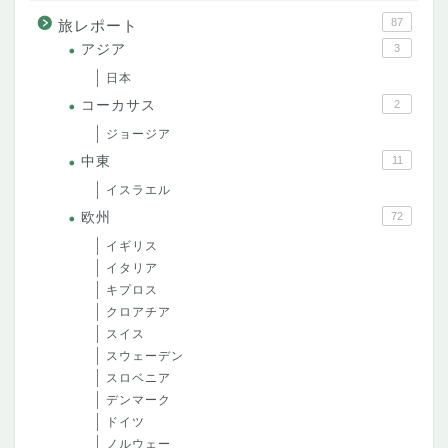
87
旅レポート
アジア
3
日本
コーカサス
2
ジョージア
中東
11
イスラエル
欧州
72
イギリス
イタリア
キプロス
クロアチア
スイス
スウェーデン
スロベニア
デンマーク
ドイツ
ノルウェー