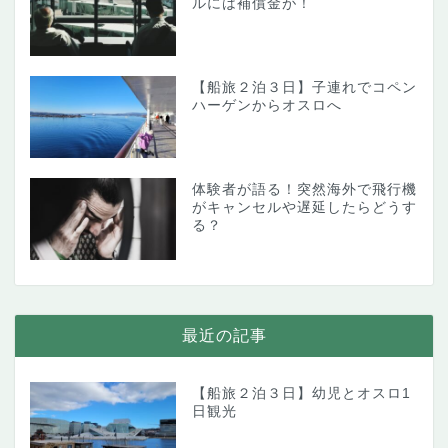
ルには補償金が！
【船旅２泊３日】子連れでコペン
ハーゲンからオスロへ
体験者が語る！突然海外で飛行機
がキャンセルや遅延したらどうす
る？
最近の記事
【船旅２泊３日】幼児とオスロ1
日観光