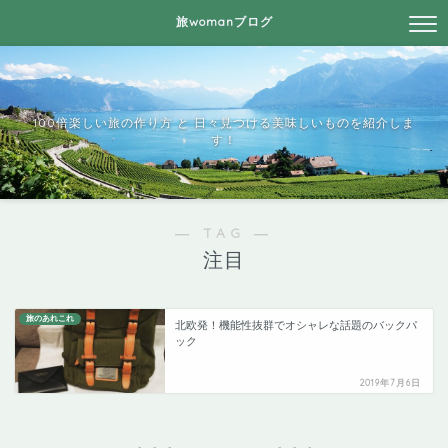
旅womanブログ
100倍楽しい旅の作り方 と 日々見つける美味しいものを紹介しま
す！
― TAG ―
注目
旅のあれこれ
北欧発！機能性抜群でオシャレな話題のバックパ
ック
2019年7月6日