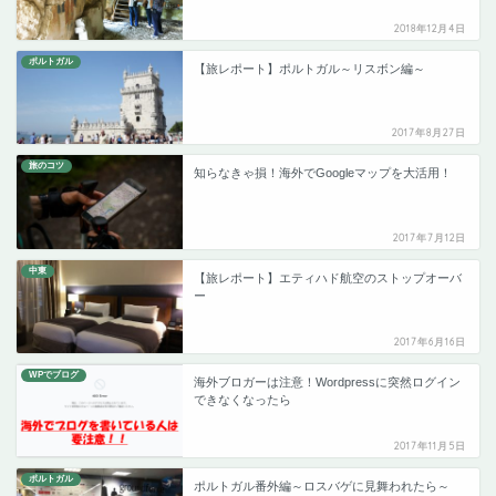
2018年12月4日
ポルトガル
【旅レポート】ポルトガル～リスボン編～
2017年8月27日
旅のコツ
知らなきゃ損！海外でGoogleマップを大活用！
2017年7月12日
中東
【旅レポート】エティハド航空のストップオーバ
ー
2017年6月16日
WPでブログ
海外ブロガーは注意！Wordpressに突然ログイン
できなくなったら
2017年11月5日
ポルトガル
ポルトガル番外編～ロスバゲに見舞われたら～