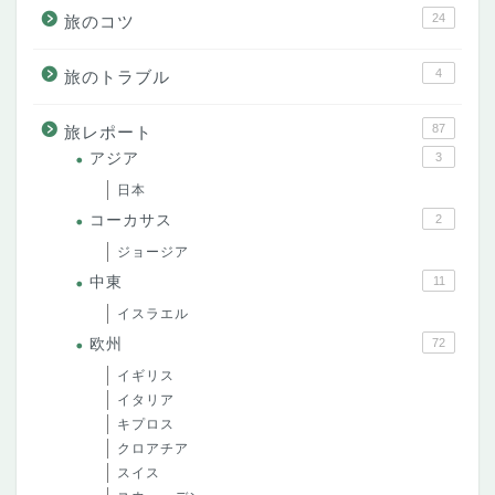
24
旅のコツ
4
旅のトラブル
87
旅レポート
アジア
3
日本
コーカサス
2
ジョージア
中東
11
イスラエル
欧州
72
イギリス
イタリア
キプロス
クロアチア
スイス