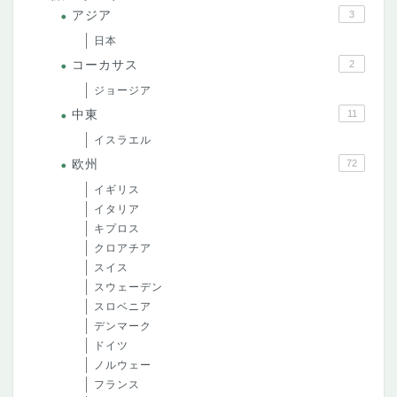
アジア
3
日本
コーカサス
2
ジョージア
中東
11
イスラエル
欧州
72
イギリス
イタリア
キプロス
クロアチア
スイス
スウェーデン
スロベニア
デンマーク
ドイツ
ノルウェー
フランス