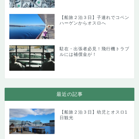
【船旅２泊３日】子連れでコペン
ハーゲンからオスロへ
駐在・出張者必見！飛行機トラブ
ルには補償金が！
最近の記事
【船旅２泊３日】幼児とオスロ1
日観光