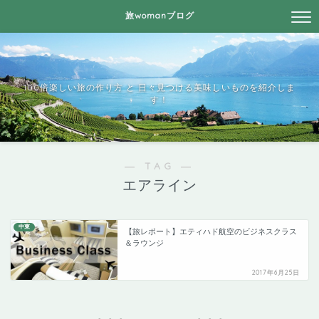
旅womanブログ
100倍楽しい旅の作り方 と 日々見つける美味しいものを紹介しま
す！
― TAG ―
エアライン
中東
【旅レポート】エティハド航空のビジネスクラス
＆ラウンジ
2017年6月25日