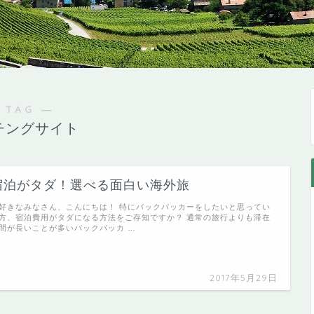
 TAG ―
チングサイト
宿泊がタダ！選べる面白い海外旅
好きなみなさん、こんにちは！ 特にバックパッカーをしたいと思ってい
方、宿泊費用がタダになる方法をご存知ですか？ 通常の旅行よりも滞在
間が長いことが多いバックパッカ …
2017年5月29日