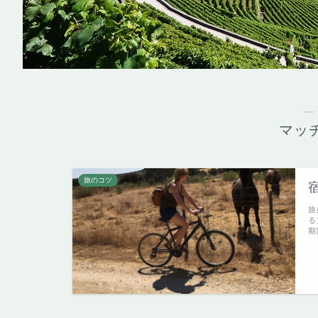
―
マッ
旅のコツ
旅
る
期