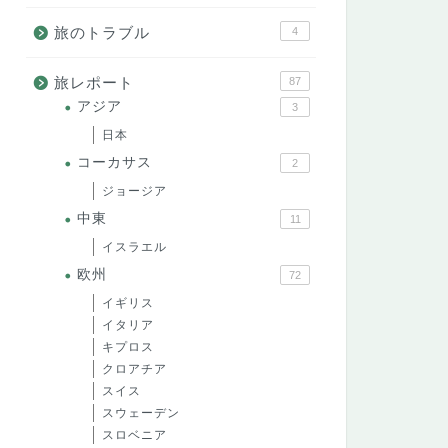
旅のトラブル
4
旅レポート
87
アジア
3
日本
コーカサス
2
ジョージア
中東
11
イスラエル
欧州
72
イギリス
イタリア
キプロス
クロアチア
スイス
スウェーデン
スロベニア