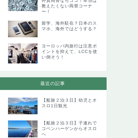
外貨両替ならココ！本当は
教えたくない両替コーナ
ー！
留学、海外駐在？日本のス
マホ、海外ではどうする？
ヨーロッパ内旅行は注意ポ
イントを抑えて、LCCを使
い倒そう！
最近の記事
【船旅２泊３日】幼児とオ
スロ1日観光
【船旅２泊３日】子連れで
コペンハーゲンからオスロ
へ