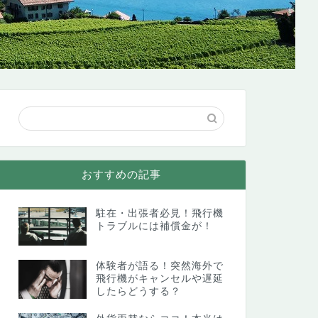
おすすめの記事
駐在・出張者必見！飛行機
トラブルには補償金が！
体験者が語る！突然海外で
飛行機がキャンセルや遅延
したらどうする？