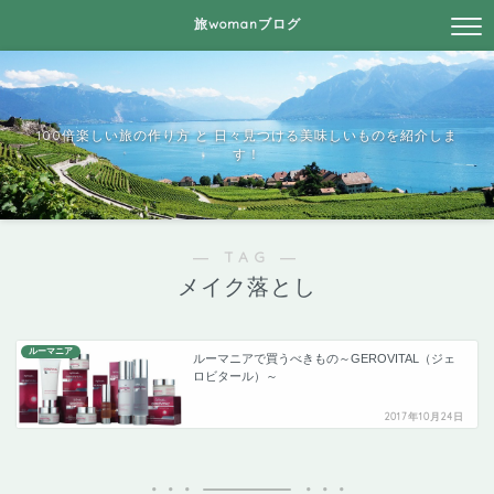
旅womanブログ
100倍楽しい旅の作り方 と 日々見つける美味しいものを紹介しま
す！
― TAG ―
メイク落とし
ルーマニア
ルーマニアで買うべきもの～GEROVITAL（ジェ
ロビタール）～
2017年10月24日