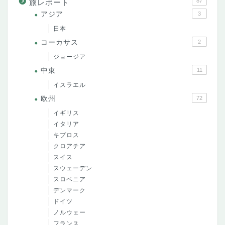
87
旅レポート
アジア
3
日本
コーカサス
2
ジョージア
中東
11
イスラエル
欧州
72
イギリス
イタリア
キプロス
クロアチア
スイス
スウェーデン
スロベニア
デンマーク
ドイツ
ノルウェー
フランス