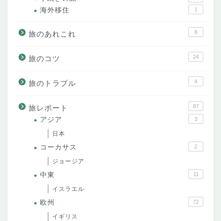
海外移住
1
8
旅のあれこれ
24
旅のコツ
4
旅のトラブル
87
旅レポート
アジア
3
日本
コーカサス
2
ジョージア
中東
11
イスラエル
欧州
72
イギリス