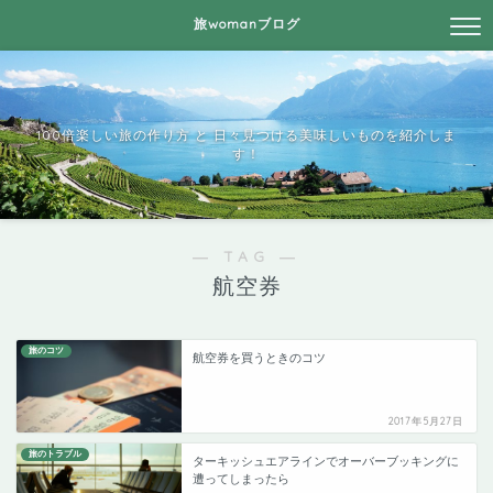
旅womanブログ
100倍楽しい旅の作り方 と 日々見つける美味しいものを紹介しま
す！
― TAG ―
航空券
旅のコツ
航空券を買うときのコツ
2017年5月27日
旅のトラブル
ターキッシュエアラインでオーバーブッキングに
遭ってしまったら