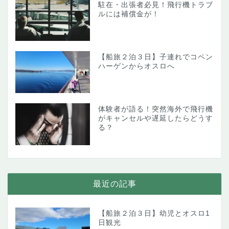
駐在・出張者必見！飛行機トラブ
ルには補償金が！
【船旅２泊３日】子連れでコペン
ハーゲンからオスロへ
体験者が語る！突然海外で飛行機
がキャンセルや遅延したらどうす
る？
最近の記事
【船旅２泊３日】幼児とオスロ1
日観光