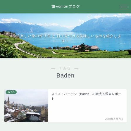
旅womanブログ
100倍楽しい旅の作り方 と 日々見つける美味しいものを紹介しま
す！
― TAG ―
Baden
スイス
スイス・バーデン（Baden）の観光＆温泉レポー
ト
2018年5月7日