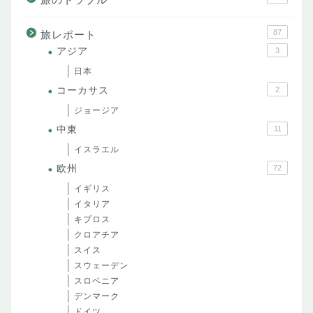
87
旅レポート
アジア
3
日本
コーカサス
2
ジョージア
中東
11
イスラエル
欧州
72
イギリス
イタリア
キプロス
クロアチア
スイス
スウェーデン
スロベニア
デンマーク
ドイツ