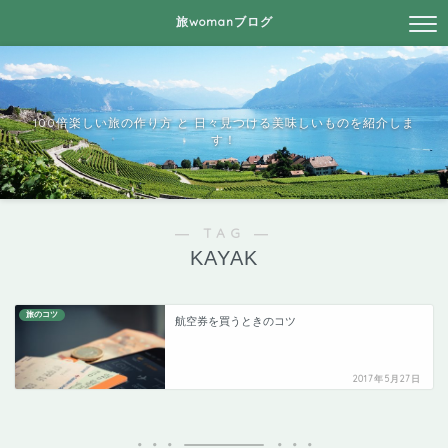
旅womanブログ
100倍楽しい旅の作り方 と 日々見つける美味しいものを紹介しま
す！
― TAG ―
KAYAK
旅のコツ
航空券を買うときのコツ
2017年5月27日