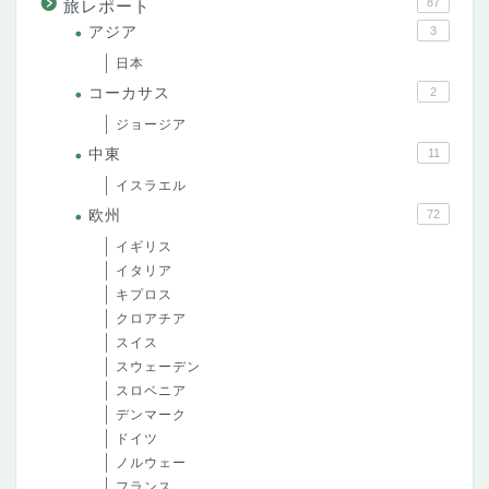
87
旅レポート
アジア
3
日本
コーカサス
2
ジョージア
中東
11
イスラエル
欧州
72
イギリス
イタリア
キプロス
クロアチア
スイス
スウェーデン
スロベニア
デンマーク
ドイツ
ノルウェー
フランス