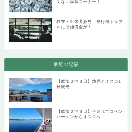
くない両替コーナー！
駐在・出張者必見！飛行機トラブ
ルには補償金が！
最近の記事
【船旅２泊３日】幼児とオスロ1
日観光
【船旅２泊３日】子連れでコペン
ハーゲンからオスロへ