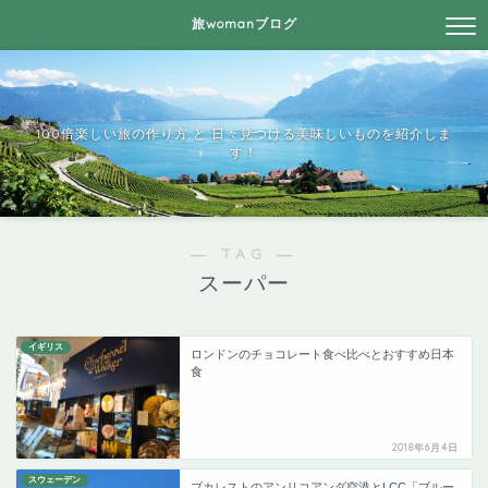
旅womanブログ
100倍楽しい旅の作り方 と 日々見つける美味しいものを紹介しま
す！
― TAG ―
スーパー
イギリス
ロンドンのチョコレート食べ比べとおすすめ日本
食
2018年6月4日
スウェーデン
ブカレストのアンリコアンダ空港とLCC「ブルー