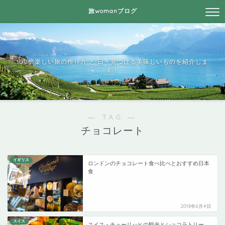
旅womanブログ
100倍楽しい旅の作り方 と 日々見つける美味しいものを紹介しま
す！
― TAG ―
チョコレート
イギリス
ロンドンのチョコレート食べ比べとおすすめ日本
食
2018年6月4日
スイス
スイス・チューリッヒの観光とショコラトリー