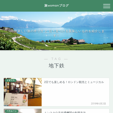
旅womanブログ
100倍楽しい旅の作り方 と 日々見つける美味しいものを紹介しま
す！
― TAG ―
地下鉄
イギリス
2日でも楽しめる！ロンドン観光とミュージカル
2018年6月2日
ベラルーシ
ミンスク公共交通機関の利用方法