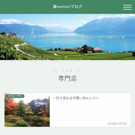
旅womanブログ
100倍楽しい旅の作り方 と 日々見つける美味しいものを紹介しま
す！
― TAG ―
専門店
スウェーデン
一日で見れる可愛い街ルンドへ
2018年11月5日