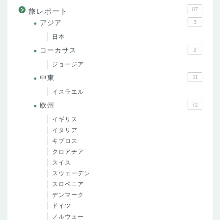
87
旅レポート
アジア
3
日本
コーカサス
2
ジョージア
中東
11
イスラエル
欧州
72
イギリス
イタリア
キプロス
クロアチア
スイス
スウェーデン
スロベニア
デンマーク
ドイツ
ノルウェー