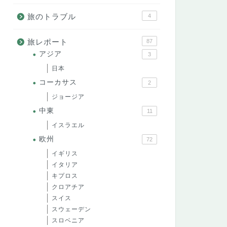
旅のトラブル
4
旅レポート
87
アジア
3
日本
コーカサス
2
ジョージア
中東
11
イスラエル
欧州
72
イギリス
イタリア
キプロス
クロアチア
スイス
スウェーデン
スロベニア