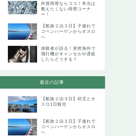
外貨両替ならココ！本当は
教えたくない両替コーナ
ー！
【船旅２泊３日】子連れで
コペンハーゲンからオスロ
へ
体験者が語る！突然海外で
飛行機がキャンセルや遅延
したらどうする？
最近の記事
【船旅２泊３日】幼児とオ
スロ1日観光
【船旅２泊３日】子連れで
コペンハーゲンからオスロ
へ