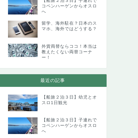
【船旅２泊３日】子連れで
コペンハーゲンからオスロ
へ
留学、海外駐在？日本のス
マホ、海外ではどうする？
外貨両替ならココ！本当は
教えたくない両替コーナ
ー！
最近の記事
【船旅２泊３日】幼児とオ
スロ1日観光
【船旅２泊３日】子連れで
コペンハーゲンからオスロ
へ