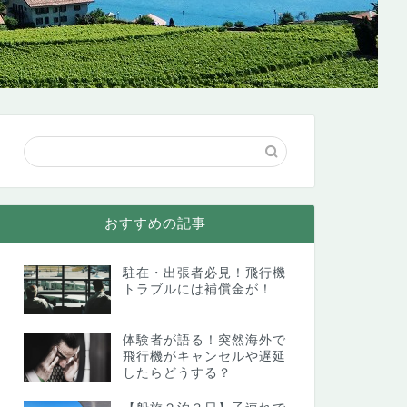
おすすめの記事
駐在・出張者必見！飛行機
トラブルには補償金が！
体験者が語る！突然海外で
飛行機がキャンセルや遅延
したらどうする？