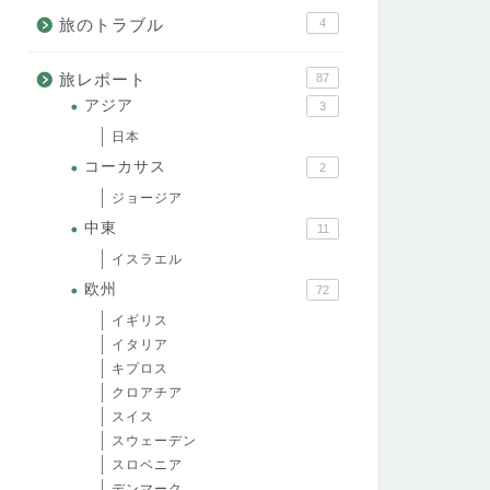
旅のトラブル
4
旅レポート
87
アジア
3
日本
コーカサス
2
ジョージア
中東
11
イスラエル
欧州
72
イギリス
イタリア
キプロス
クロアチア
スイス
スウェーデン
スロベニア
デンマーク