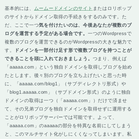
基本的には、
ムームードメインのサイト
またはロリポップ
のサイトからドメイン取得の手続きをするのみです。た
だ、ここで一つ
気を付けたいのは、今後あなたが複数のブ
ログを運営する予定がある場合です。
一つのWordpressで
複数のブログを運営できるのがWordpressの大きな魅力で
す。
ドメインを一部付け足す形で複数ブログを持つことが
できることを頭に入れておきましょう。
つまり、例えば
「aaaaa.com」という独自ドメインを取得しブログを始め
たとします。後々別のブログを立ち上げたいと思った時
に、「aaaaa.com/blog1」（サブディレクトリ形式）や
「blog1.aaaaa.com」（サブドメイン形式）のように独自
ドメインの取得は一つ（「aaaaa.com」）だけで済ませ
て、その兄弟ブログを独自ドメインを取得せずに運用する
ことがロリポップサーバーでは可能です。よって、
「aaaaa.com」のaaaaaの部分を特異な名前にしてしまう
と、このマルチサイト化がしにくくなってしまいます。私